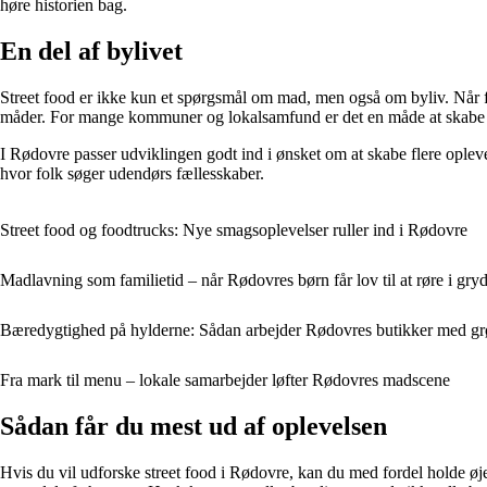
høre historien bag.
En del af bylivet
Street food er ikke kun et spørgsmål om mad, men også om byliv. Når foo
måder. For mange kommuner og lokalsamfund er det en måde at skabe liv 
I Rødovre passer udviklingen godt ind i ønsket om at skabe flere oplev
hvor folk søger udendørs fællesskaber.
Street food og foodtrucks: Nye smagsoplevelser ruller ind i Rødovre
Madlavning som familietid – når Rødovres børn får lov til at røre i gry
Bæredygtighed på hylderne: Sådan arbejder Rødovres butikker med g
Fra mark til menu – lokale samarbejder løfter Rødovres madscene
Sådan får du mest ud af oplevelsen
Hvis du vil udforske street food i Rødovre, kan du med fordel holde øje