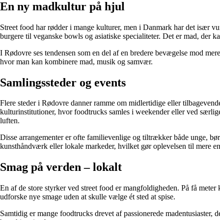
En ny madkultur på hjul
Street food har rødder i mange kulturer, men i Danmark har det især v
burgere til veganske bowls og asiatiske specialiteter. Det er mad, der 
I Rødovre ses tendensen som en del af en bredere bevægelse mod mere f
hvor man kan kombinere mad, musik og samvær.
Samlingssteder og events
Flere steder i Rødovre danner ramme om midlertidige eller tilbageven
kulturinstitutioner, hvor foodtrucks samles i weekender eller ved særli
luften.
Disse arrangementer er ofte familievenlige og tiltrækker både unge, b
kunsthåndværk eller lokale markeder, hvilket gør oplevelsen til mere end
Smag på verden – lokalt
En af de store styrker ved street food er mangfoldigheden. På få meter 
udforske nye smage uden at skulle vælge ét sted at spise.
Samtidig er mange foodtrucks drevet af passionerede madentusiaster, d