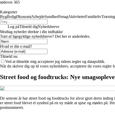
rødovre 365
Kategorier
Byg
Bolig
Økonomi
Arbejde
Sundhed
Smag
Aktiviteter
Familieliv
Træning
Log på
Tilmeld dig
Nyhedsbreve
Modtag nyheder direkte i din indbakke
Træt af ligegyldige nyhedsbreve? Det her er anderledes.
Hvad er din e-mail?
Tilmeld nu
Ved at tilmelde mig accepterer jeg sidens regler og datapolitik.
Når du skriver dig op til vores nyhedsbrev, accepterer du vores regler 
Street food og foodtrucks: Nye smagsoplevel
De seneste år har street food og foodtrucks for alvor gjort deres indto
er street food blevet et symbol på en ny måde at spise og mødes på. 
postnummeret.