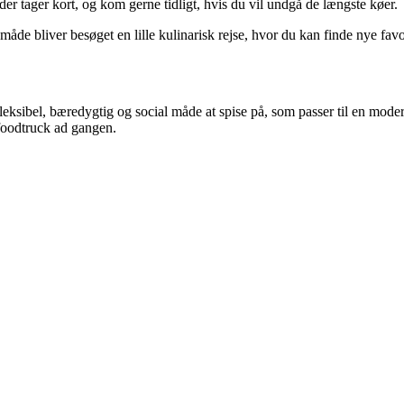
der tager kort, og kom gerne tidligt, hvis du vil undgå de længste køer.
n måde bliver besøget en lille kulinarisk rejse, hvor du kan finde nye favor
eksibel, bæredygtig og social måde at spise på, som passer til en modern
 foodtruck ad gangen.