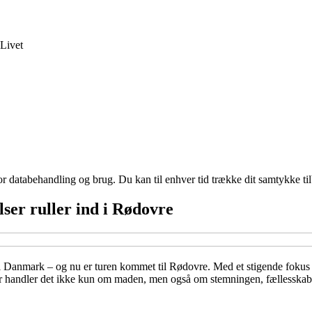
Livet
for databehandling og brug. Du kan til enhver tid trække dit samtykke ti
ser ruller ind i Rødovre
g i Danmark – og nu er turen kommet til Rødovre. Med et stigende fokus p
Her handler det ikke kun om maden, men også om stemningen, fællesskab