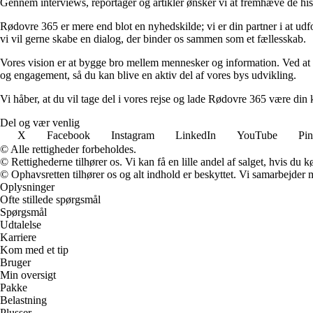
Gennem interviews, reportager og artikler ønsker vi at fremhæve de histor
Rødovre 365 er mere end blot en nyhedskilde; vi er din partner i at udfo
vi vil gerne skabe en dialog, der binder os sammen som et fællesskab.
Vores vision er at bygge bro mellem mennesker og information. Ved at ti
og engagement, så du kan blive en aktiv del af vores bys udvikling.
Vi håber, at du vil tage del i vores rejse og lade Rødovre 365 være di
Del og vær venlig
X
Facebook
Instagram
LinkedIn
YouTube
Pin
© Alle rettigheder forbeholdes.
© Rettighederne tilhører os. Vi kan få en lille andel af salget, hvis du
© Ophavsretten tilhører os og alt indhold er beskyttet. Vi samarbejder 
Oplysninger
Ofte stillede spørgsmål
Spørgsmål
Udtalelse
Karriere
Kom med et tip
Bruger
Min oversigt
Pakke
Belastning
Plusser