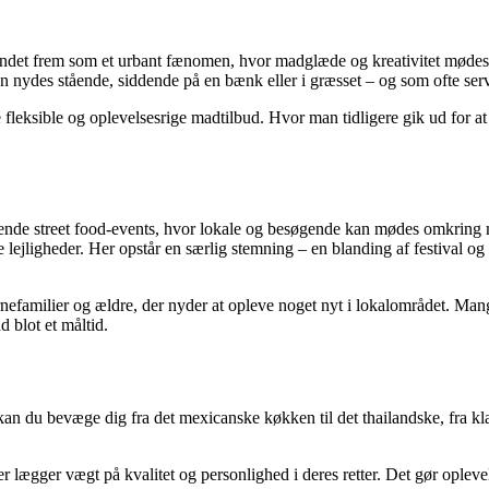
undet frem som et urbant fænomen, hvor madglæde og kreativitet mødes. 
kan nydes stående, siddende på en bænk eller i græsset – og som ofte ser
leksible og oplevelsesrige madtilbud. Hvor man tidligere gik ud for a
dende street food-events, hvor lokale og besøgende kan mødes omkring 
ge lejligheder. Her opstår en særlig stemning – en blanding af festival 
ørnefamilier og ældre, der nyder at opleve noget nyt i lokalområdet. M
 blot et måltid.
kan du bevæge dig fra det mexicanske køkken til det thailandske, fra kla
er lægger vægt på kvalitet og personlighed i deres retter. Det gør opl