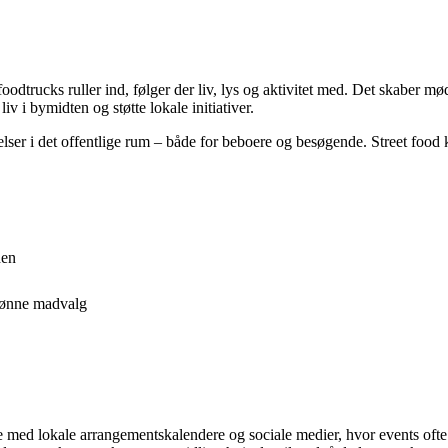
dtrucks ruller ind, følger der liv, lys og aktivitet med. Det skaber mø
i bymidten og støtte lokale initiativer.
elser i det offentlige rum – både for beboere og besøgende. Street foo
den
rønne madvalg
 med lokale arrangementskalendere og sociale medier, hvor events ofte a