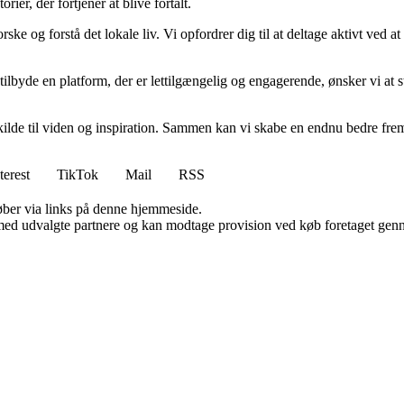
ier, der fortjener at blive fortalt.
rske og forstå det lokale liv. Vi opfordrer dig til at deltage aktivt ved
lbyde en platform, der er lettilgængelig og engagerende, ønsker vi at s
n kilde til viden og inspiration. Sammen kan vi skabe en endnu bedre fr
terest
TikTok
Mail
RSS
 køber via links på denne hjemmeside.
med udvalgte partnere og kan modtage provision ved køb foretaget gennem