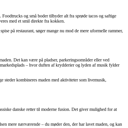
Foodtrucks og små boder tilbyder alt fra sprøde tacos og saftige
veres med et smil direkte fra kokken.
t spise på restaurant, søger mange nu mod de mere uformelle rammer,
maden. Det kan være på pladser, parkeringsområder eller ved
og markedsplads – hvor duften af krydderier og lyden af musik fylder
ange steder kombineres maden med aktiviteter som livemusik,
ssiske danske retter til moderne fusion. Det giver mulighed for at
evelsen mere nærværende – du møder den, der har lavet maden, og kan