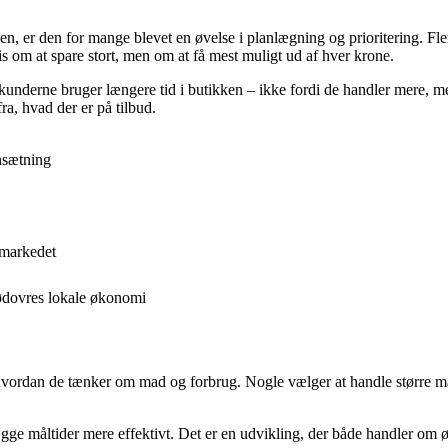
n, er den for mange blevet en øvelse i planlægning og prioritering. Fle
is om at spare stort, men om at få mest muligt ud af hver krone.
t kunderne bruger længere tid i butikken – ikke fordi de handler mere,
a, hvad der er på tilbud.
nsætning
rmarkedet
 Rødovres lokale økonomi
 hvordan de tænker om mad og forbrug. Nogle vælger at handle større 
ægge måltider mere effektivt. Det er en udvikling, der både handler om 