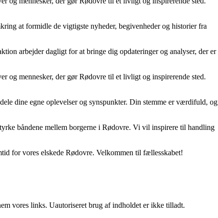
er og mennesker, der gør Rødovre til et livligt og inspirerende sted.
kring at formidle de vigtigste nyheder, begivenheder og historier fra
tion arbejder dagligt for at bringe dig opdateringer og analyser, der er
er og mennesker, der gør Rødovre til et livligt og inspirerende sted.
 at dele dine egne oplevelser og synspunkter. Din stemme er værdifuld, og
tyrke båndene mellem borgerne i Rødovre. Vi vil inspirere til handling
emtid for vores elskede Rødovre. Velkommen til fællesskabet!
 vores links. Uautoriseret brug af indholdet er ikke tilladt.