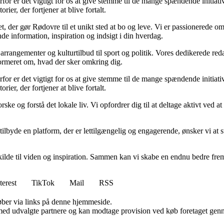
for er det vigtigt for os at give stemme til de mange spændende initiativ
ier, der fortjener at blive fortalt.
, der gør Rødovre til et unikt sted at bo og leve. Vi er passionerede om
de information, inspiration og indsigt i din hverdag.
rangementer og kulturtilbud til sport og politik. Vores dedikerede redak
informeret om, hvad der sker omkring dig.
for er det vigtigt for os at give stemme til de mange spændende initiativ
ier, der fortjener at blive fortalt.
rske og forstå det lokale liv. Vi opfordrer dig til at deltage aktivt ved
lbyde en platform, der er lettilgængelig og engagerende, ønsker vi at s
n kilde til viden og inspiration. Sammen kan vi skabe en endnu bedre fr
terest
TikTok
Mail
RSS
 køber via links på denne hjemmeside.
med udvalgte partnere og kan modtage provision ved køb foretaget gennem