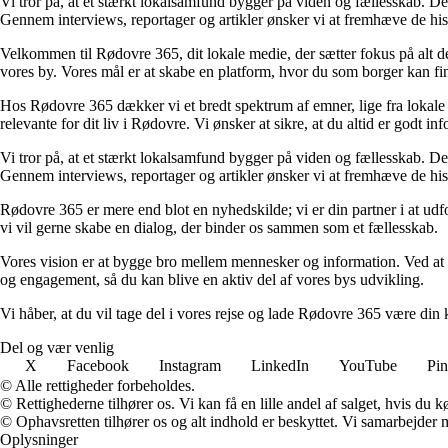
Vi tror på, at et stærkt lokalsamfund bygger på viden og fællesskab. Der
Gennem interviews, reportager og artikler ønsker vi at fremhæve de histor
Velkommen til Rødovre 365, dit lokale medie, der sætter fokus på alt det
vores by. Vores mål er at skabe en platform, hvor du som borger kan fin
Hos Rødovre 365 dækker vi et bredt spektrum af emner, lige fra lokale ar
relevante for dit liv i Rødovre. Vi ønsker at sikre, at du altid er godt 
Vi tror på, at et stærkt lokalsamfund bygger på viden og fællesskab. Der
Gennem interviews, reportager og artikler ønsker vi at fremhæve de histor
Rødovre 365 er mere end blot en nyhedskilde; vi er din partner i at udfo
vi vil gerne skabe en dialog, der binder os sammen som et fællesskab.
Vores vision er at bygge bro mellem mennesker og information. Ved at ti
og engagement, så du kan blive en aktiv del af vores bys udvikling.
Vi håber, at du vil tage del i vores rejse og lade Rødovre 365 være di
Del og vær venlig
X
Facebook
Instagram
LinkedIn
YouTube
Pin
© Alle rettigheder forbeholdes.
© Rettighederne tilhører os. Vi kan få en lille andel af salget, hvis du
© Ophavsretten tilhører os og alt indhold er beskyttet. Vi samarbejder 
Oplysninger