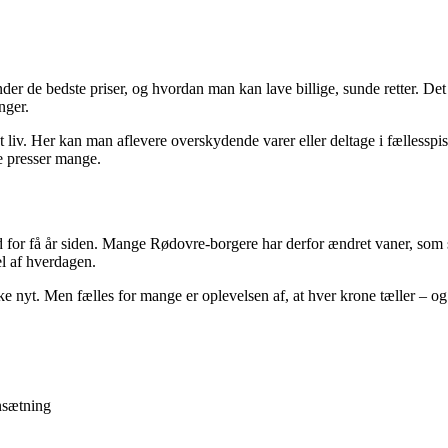
 finder de bedste priser, og hvordan man kan lave billige, sunde retter. 
nger.
nyt liv. Her kan man aflevere overskydende varer eller deltage i fælless
ne presser mange.
nd for få år siden. Mange Rødovre-borgere har derfor ændret vaner, som 
l af hverdagen.
ke nyt. Men fælles for mange er oplevelsen af, at hver krone tæller – og
nsætning