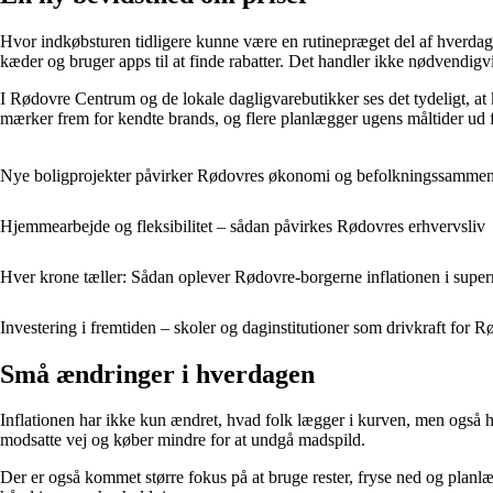
Hvor indkøbsturen tidligere kunne være en rutinepræget del af hverdage
kæder og bruger apps til at finde rabatter. Det handler ikke nødvendigv
I Rødovre Centrum og de lokale dagligvarebutikker ses det tydeligt, a
mærker frem for kendte brands, og flere planlægger ugens måltider ud fr
Nye boligprojekter påvirker Rødovres økonomi og befolkningssamme
Hjemmearbejde og fleksibilitet – sådan påvirkes Rødovres erhvervsliv
Hver krone tæller: Sådan oplever Rødovre-borgerne inflationen i supe
Investering i fremtiden – skoler og daginstitutioner som drivkraft for
Små ændringer i hverdagen
Inflationen har ikke kun ændret, hvad folk lægger i kurven, men også
modsatte vej og køber mindre for at undgå madspild.
Der er også kommet større fokus på at bruge rester, fryse ned og planl