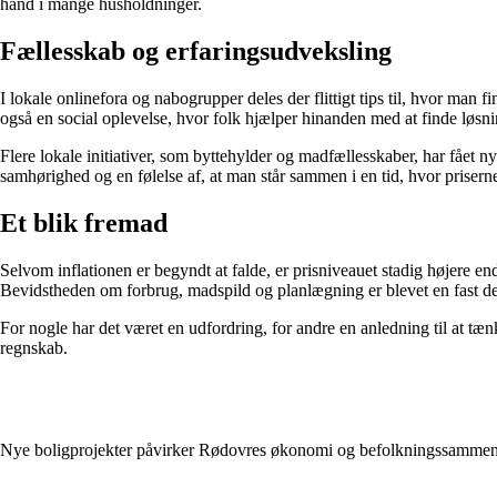
hånd i mange husholdninger.
Fællesskab og erfaringsudveksling
I lokale onlinefora og nabogrupper deles der flittigt tips til, hvor man
også en social oplevelse, hvor folk hjælper hinanden med at finde løsni
Flere lokale initiativer, som byttehylder og madfællesskaber, har fået 
samhørighed og en følelse af, at man står sammen i en tid, hvor priser
Et blik fremad
Selvom inflationen er begyndt at falde, er prisniveauet stadig højere e
Bevidstheden om forbrug, madspild og planlægning er blevet en fast de
For nogle har det været en udfordring, for andre en anledning til at tæn
regnskab.
Nye boligprojekter påvirker Rødovres økonomi og befolkningssamme