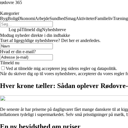
rødovre 365
Kategorier
Byg
Bolig
Økonomi
Arbejde
Sundhed
Smag
Aktiviteter
Familieliv
Træning
Log på
Tilmeld dig
Nyhedsbreve
Modtag nyheder direkte i din indbakke
Træt af ligegyldige nyhedsbreve? Det her er anderledes.
Hvad er din e-mail?
Tilmeld nu
Ved at tilmelde mig accepterer jeg sidens regler og datapolitik.
Når du skriver dig op til vores nyhedsbrev, accepterer du vores regler 
Hver krone tæller: Sådan oplever Rødovre-
De seneste år har priserne på dagligvarer fået mange danskere til at k
inflationen tydeligt i supermarkedet. Selv små prisstigninger på mælk
En ny bevidsthed om priser