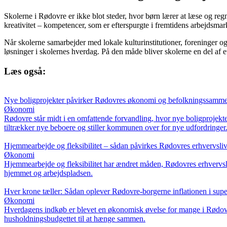
Skolerne i Rødovre er ikke blot steder, hvor børn lærer at læse og re
kreativitet – kompetencer, som er efterspurgte i fremtidens arbejdsmar
Når skolerne samarbejder med lokale kulturinstitutioner, foreninger og
løsninger i skolernes hverdag. På den måde bliver skolerne en del af e
Læs også:
Nye boligprojekter påvirker Rødovres økonomi og befolkningssamm
Økonomi
Rødovre står midt i en omfattende forvandling, hvor nye boligproje
tiltrækker nye beboere og stiller kommunen over for nye udfordringer
Hjemmearbejde og fleksibilitet – sådan påvirkes Rødovres erhvervsli
Økonomi
Hjemmearbejde og fleksibilitet har ændret måden, Rødovres erhvervsl
hjemmet og arbejdspladsen.
Hver krone tæller: Sådan oplever Rødovre-borgerne inflationen i sup
Økonomi
Hverdagens indkøb er blevet en økonomisk øvelse for mange i Rødovre. 
husholdningsbudgettet til at hænge sammen.