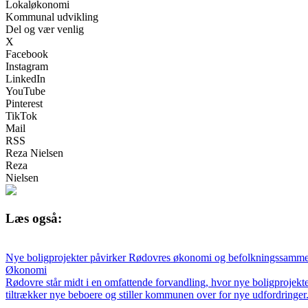
Lokaløkonomi
Kommunal udvikling
Del og vær venlig
X
Facebook
Instagram
LinkedIn
YouTube
Pinterest
TikTok
Mail
RSS
Reza Nielsen
Reza
Nielsen
Læs også:
Nye boligprojekter påvirker Rødovres økonomi og befolkningssamm
Økonomi
Rødovre står midt i en omfattende forvandling, hvor nye boligproje
tiltrækker nye beboere og stiller kommunen over for nye udfordringer