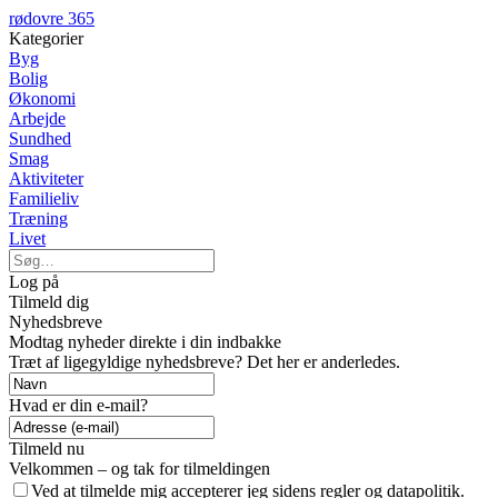
rødovre 365
Kategorier
Byg
Bolig
Økonomi
Arbejde
Sundhed
Smag
Aktiviteter
Familieliv
Træning
Livet
Log på
Tilmeld dig
Nyhedsbreve
Modtag nyheder direkte i din indbakke
Træt af ligegyldige nyhedsbreve? Det her er anderledes.
Hvad er din e-mail?
Tilmeld nu
Velkommen – og tak for tilmeldingen
Ved at tilmelde mig accepterer jeg sidens regler og datapolitik.