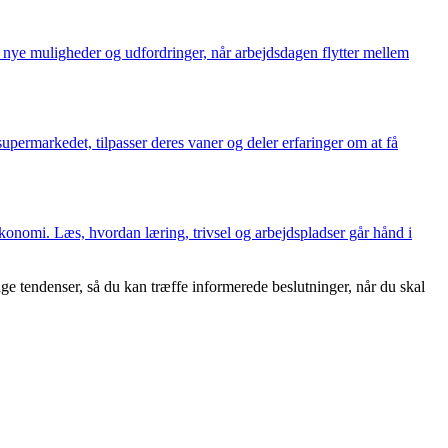
nye muligheder og udfordringer, når arbejdsdagen flytter mellem
permarkedet, tilpasser deres vaner og deler erfaringer om at få
økonomi. Læs, hvordan læring, trivsel og arbejdspladser går hånd i
ge tendenser, så du kan træffe informerede beslutninger, når du skal