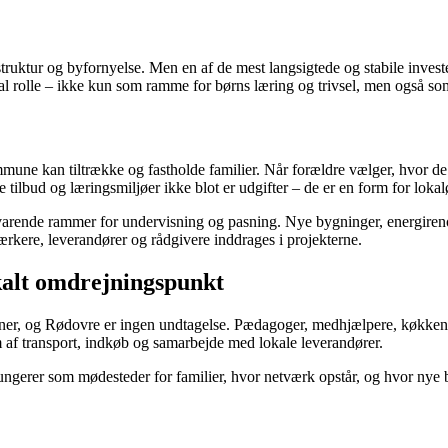
truktur og byfornyelse. Men en af de mest langsigtede og stabile inves
tral rolle – ikke kun som ramme for børns læring og trivsel, men også s
mmune kan tiltrække og fastholde familier. Når forældre vælger, hvor de v
 tilbud og læringsmiljøer ikke blot er udgifter – de er en form for loka
varende rammer for undervisning og pasning. Nye bygninger, energireno
værkere, leverandører og rådgivere inddrages i projekterne.
kalt omdrejningspunkt
uner, og Rødovre er ingen undtagelse. Pædagoger, medhjælpere, køkkenp
rm af transport, indkøb og samarbejde med lokale leverandører.
ungerer som mødesteder for familier, hvor netværk opstår, og hvor nye b