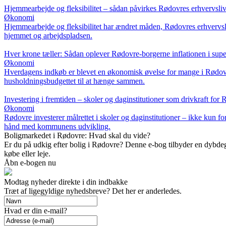
Hjemmearbejde og fleksibilitet – sådan påvirkes Rødovres erhvervsli
Økonomi
Hjemmearbejde og fleksibilitet har ændret måden, Rødovres erhvervsl
hjemmet og arbejdspladsen.
Hver krone tæller: Sådan oplever Rødovre-borgerne inflationen i sup
Økonomi
Hverdagens indkøb er blevet en økonomisk øvelse for mange i Rødovre. 
husholdningsbudgettet til at hænge sammen.
Investering i fremtiden – skoler og daginstitutioner som drivkraft fo
Økonomi
Rødovre investerer målrettet i skoler og daginstitutioner – ikke kun f
hånd med kommunens udvikling.
Boligmarkedet i Rødovre: Hvad skal du vide?
Er du på udkig efter bolig i Rødovre? Denne e-bog tilbyder en dybdegå
købe eller leje.
Åbn e-bogen nu
Modtag nyheder direkte i din indbakke
Træt af ligegyldige nyhedsbreve? Det her er anderledes.
Hvad er din e-mail?