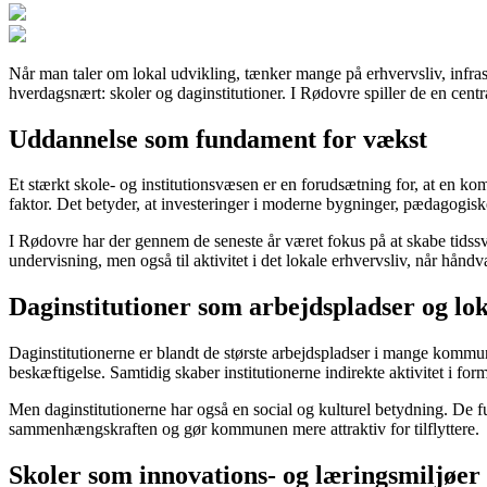
Når man taler om lokal udvikling, tænker mange på erhvervsliv, infras
hverdagsnært: skoler og daginstitutioner. I Rødovre spiller de en cen
Uddannelse som fundament for vækst
Et stærkt skole- og institutionsvæsen er en forudsætning for, at en ko
faktor. Det betyder, at investeringer i moderne bygninger, pædagogiske
I Rødovre har der gennem de seneste år været fokus på at skabe tidss
undervisning, men også til aktivitet i det lokale erhvervsliv, når hånd
Daginstitutioner som arbejdspladser og lo
Daginstitutionerne er blandt de største arbejdspladser i mange komm
beskæftigelse. Samtidig skaber institutionerne indirekte aktivitet i fo
Men daginstitutionerne har også en social og kulturel betydning. De f
sammenhængskraften og gør kommunen mere attraktiv for tilflyttere.
Skoler som innovations- og læringsmiljøer