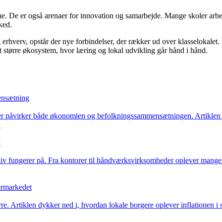
gne. De er også arenaer for innovation og samarbejde. Mange skoler arb
ked.
 erhverv, opstår der nye forbindelser, der rækker ud over klasselokalet.
t større økosystem, hvor læring og lokal udvikling går hånd i hånd.
ensætning
kter påvirker både økonomien og befolkningssammensætningen. Artiklen
.
v
iv fungerer på. Fra kontorer til håndværksvirksomheder oplever mange 
ermarkedet
Artiklen dykker ned i, hvordan lokale borgere oplever inflationen i su