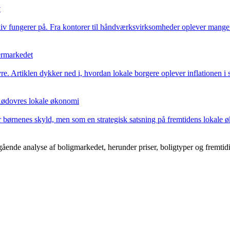
v
iv fungerer på. Fra kontorer til håndværksvirksomheder oplever mange 
ermarkedet
Artiklen dykker ned i, hvordan lokale borgere oplever inflationen i su
r Rødovres lokale økonomi
or børnenes skyld, men som en strategisk satsning på fremtidens lokale 
ende analyse af boligmarkedet, herunder priser, boligtyper og fremtidi