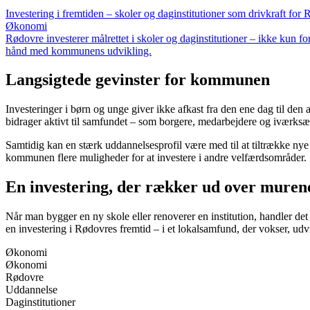
Investering i fremtiden – skoler og daginstitutioner som drivkraft fo
Økonomi
Rødovre investerer målrettet i skoler og daginstitutioner – ikke kun f
hånd med kommunens udvikling.
Langsigtede gevinster for kommunen
Investeringer i børn og unge giver ikke afkast fra den ene dag til de
bidrager aktivt til samfundet – som borgere, medarbejdere og iværksæt
Samtidig kan en stærk uddannelsesprofil være med til at tiltrække nye
kommunen flere muligheder for at investere i andre velfærdsområder.
En investering, der rækker ud over muren
Når man bygger en ny skole eller renoverer en institution, handler de
en investering i Rødovres fremtid – i et lokalsamfund, der vokser, udv
Økonomi
Økonomi
Rødovre
Uddannelse
Daginstitutioner