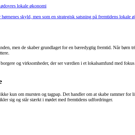
r Rødovres lokale økonomi
or børnenes skyld, men som en strategisk satsning på fremtidens lokale 
n anden, men de skaber grundlaget for en bæredygtig fremtid. Når børn tr
tere.
 borgere og virksomheder, der ser værdien i et lokalsamfund med fokus p
e
t ikke kun om mursten og tagpap. Det handler om at skabe rammer for li
ikler sig og står stærkt i mødet med fremtidens udfordringer.