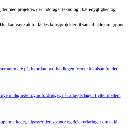
ejder med projekter, der inddrager teknologi, bæredygtighed og
 Det kan være alt fra fælles kunstprojekter til samarbejde om grønne
 ser nærmere på, hvordan byudviklingen former lokalsamfundet,
nye muligheder og udfordringer, når arbejdsdagen flytter mellem
permarkedet, tilpasser deres vaner og deler erfaringer om at få